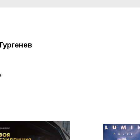
Тургенев
в